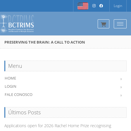
Login
Togg
PRESERVING THE BRAIN: A CALL TO ACTION
Menu
HOME
LOGIN
FALE CONOSCO
Últimos Posts
Applications open for 2026 Rachel Horne Prize recognising