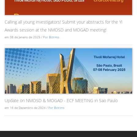
Calling all young investigators! Submit your abstracts for the YI
Awards session at the NMOSD and MOGAD meeting!
em 08 de Janeiro de 2025 /
Por Bctrims
Update on NMOSD & MOGAD - ECF MEETING in Sao Paulo
em 16 de Dezembro de 2024 /
Por Bctrims