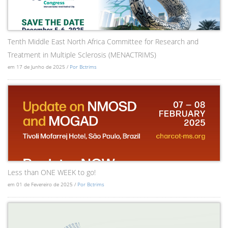
Tenth Middle East North Africa Committee for Research and
Treatment in Multiple Sclerosis (MENACTRIMS)
em 17 de Junho de 2025 /
Por Bctrims
Less than ONE WEEK to go!
em 01 de Fevereiro de 2025 /
Por Bctrims