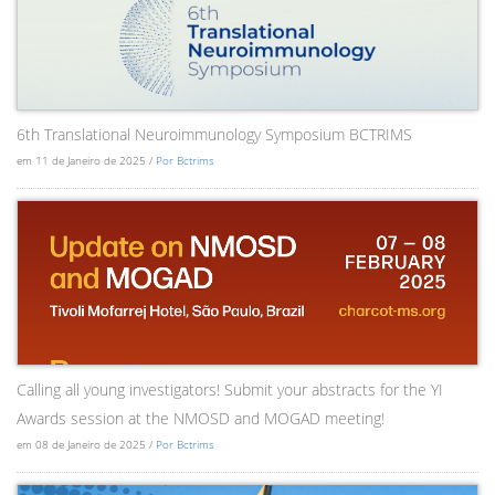
6th Translational Neuroimmunology Symposium BCTRIMS
em 11 de Janeiro de 2025 /
Por Bctrims
Calling all young investigators! Submit your abstracts for the YI
Awards session at the NMOSD and MOGAD meeting!
em 08 de Janeiro de 2025 /
Por Bctrims