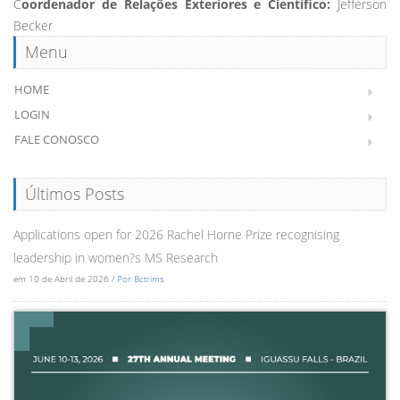
C
oordenador de Relações Exteriores e Científico:
Jefferson
Becker
Menu
HOME
LOGIN
FALE CONOSCO
Últimos Posts
Applications open for 2026 Rachel Horne Prize recognising
leadership in women?s MS Research
em 10 de Abril de 2026 /
Por Bctrims