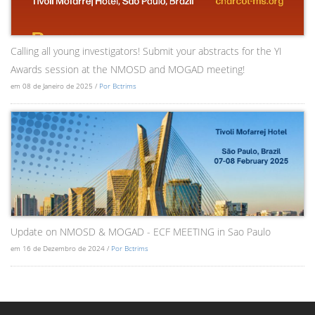
Calling all young investigators! Submit your abstracts for the YI
Awards session at the NMOSD and MOGAD meeting!
em 08 de Janeiro de 2025 /
Por Bctrims
Update on NMOSD & MOGAD - ECF MEETING in Sao Paulo
em 16 de Dezembro de 2024 /
Por Bctrims