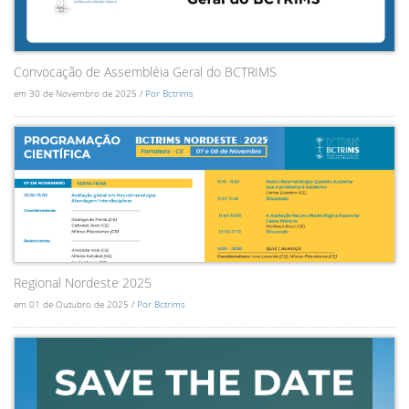
Convocação de Assembléia Geral do BCTRIMS
em 30 de Novembro de 2025 /
Por Bctrims
Regional Nordeste 2025
em 01 de Outubro de 2025 /
Por Bctrims