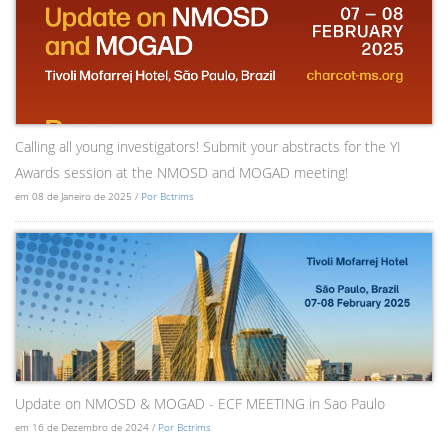
Calling all young investigators! Submit your abstracts for the YI
Awards session at the NMOSD and MOGAD meeting!
em 08 de Janeiro de 2025 /
Por Bctrims
Update on NMOSD & MOGAD - ECF MEETING in Sao Paulo
em 16 de Dezembro de 2024 /
Por Bctrims