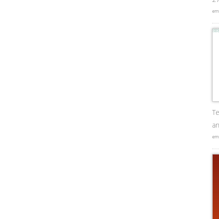
em
Te
an
em