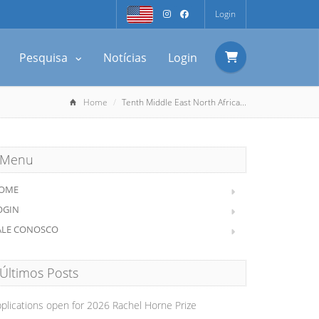
Login
Pesquisa
Notícias
Login
Home
Tenth Middle East North Africa...
Menu
OME
OGIN
ALE CONOSCO
Últimos Posts
plications open for 2026 Rachel Horne Prize