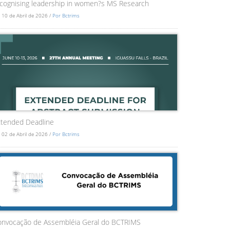
cognising leadership in women?s MS Research
 10 de Abril de 2026 /
Por Bctrims
tended Deadline
 02 de Abril de 2026 /
Por Bctrims
onvocação de Assembléia Geral do BCTRIMS