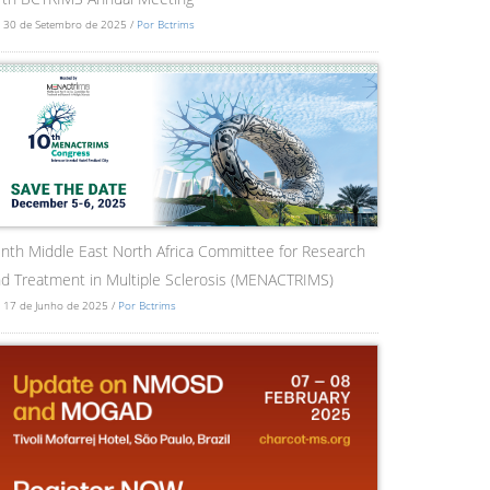
 30 de Setembro de 2025 /
Por Bctrims
nth Middle East North Africa Committee for Research
d Treatment in Multiple Sclerosis (MENACTRIMS)
 17 de Junho de 2025 /
Por Bctrims