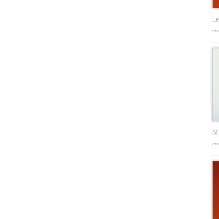
Le
em
6
em