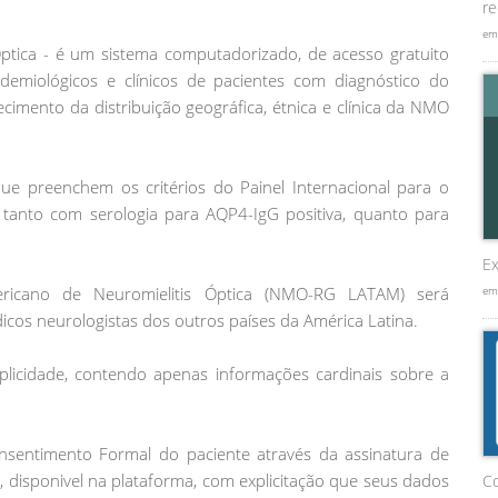
re
em
Óptica - é um sistema computadorizado, de acesso gratuito
emiológicos e clínicos de pacientes com diagnóstico do
cimento da distribuição geográfica, étnica e clínica da NMO
que preenchem os critérios do Painel Internacional para o
 tanto com serologia para AQP4-IgG positiva, quanto para
Ex
mericano de Neuromielitis Óptica (NMO-RG LATAM) será
em
cos neurologistas dos outros países da América Latina.
implicidade, contendo apenas informações cardinais sobre a
sentimento Formal do paciente através da assinatura de
, disponivel na plataforma, com explicitação que seus dados
C