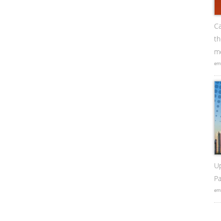
Ca
t
me
em
U
Pa
em