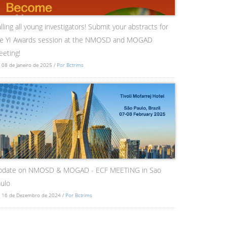
lling all young investigators! Submit your abstracts for
he YI Awards session at the NMOSD and MOGAD
eting!
 08 de Janeiro de 2025 /
Por Bctrims
pdate on NMOSD & MOGAD - ECF MEETING in Sao
ulo
 16 de Dezembro de 2024 /
Por Bctrims