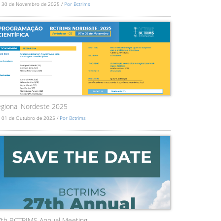
 30 de Novembro de 2025 /
Por Bctrims
gional Nordeste 2025
 01 de Outubro de 2025 /
Por Bctrims
7th BCTRIMS Annual Meeting