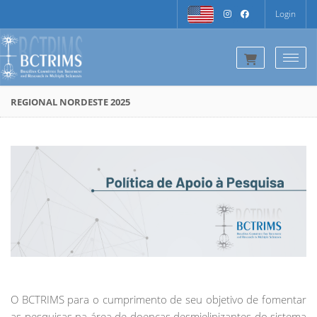
Login
Togg
REGIONAL NORDESTE 2025
O BCTRIMS para o cumprimento de seu objetivo de fomentar
as pesquisas na área de doenças desmielinizantes do sistema