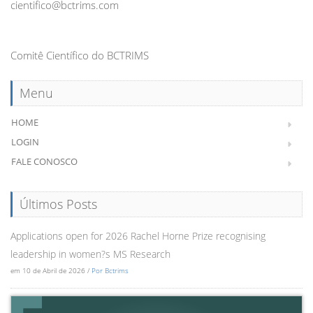
cientifico@bctrims.com
Comitê Científico do BCTRIMS
Menu
HOME
LOGIN
FALE CONOSCO
Últimos Posts
Applications open for 2026 Rachel Horne Prize recognising
leadership in women?s MS Research
em 10 de Abril de 2026 /
Por Bctrims