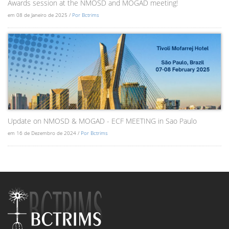
Awards session at the NMOSD and MOGAD meeting!
em 08 de Janeiro de 2025 /
Por Bctrims
Update on NMOSD & MOGAD - ECF MEETING in Sao Paulo
em 16 de Dezembro de 2024 /
Por Bctrims