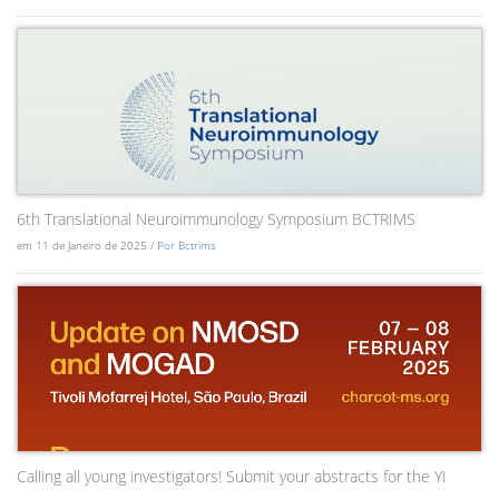
6th Translational Neuroimmunology Symposium BCTRIMS
em 11 de Janeiro de 2025 /
Por Bctrims
Calling all young investigators! Submit your abstracts for the YI