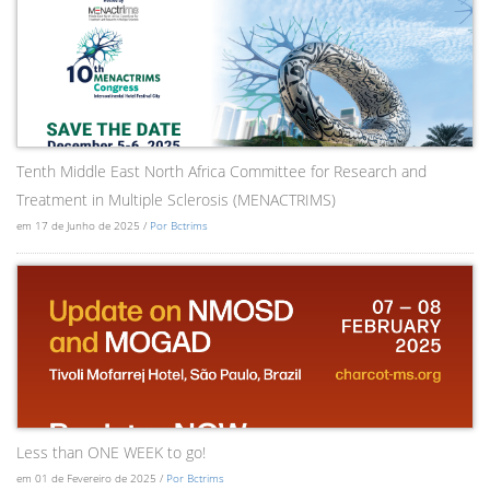
Tenth Middle East North Africa Committee for Research and
Treatment in Multiple Sclerosis (MENACTRIMS)
em 17 de Junho de 2025 /
Por Bctrims
Less than ONE WEEK to go!
em 01 de Fevereiro de 2025 /
Por Bctrims