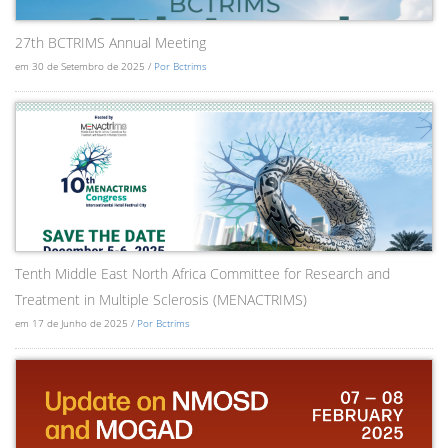
27th BCTRIMS Annual Meeting
em 30 de Setembro de 2025 /
Por Bctrims
Tenth Middle East North Africa Committee for Research and
Treatment in Multiple Sclerosis (MENACTRIMS)
em 17 de Junho de 2025 /
Por Bctrims