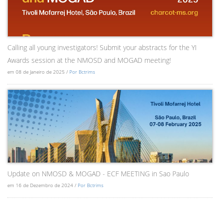
Calling all young investigators! Submit your abstracts for the YI
Awards session at the NMOSD and MOGAD meeting!
em 08 de Janeiro de 2025 /
Por Bctrims
Update on NMOSD & MOGAD - ECF MEETING in Sao Paulo
em 16 de Dezembro de 2024 /
Por Bctrims