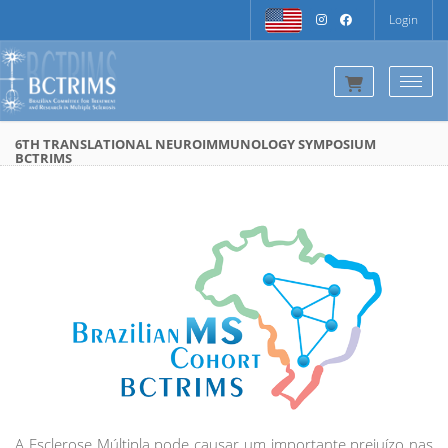
Login
Togg
6TH TRANSLATIONAL NEUROIMMUNOLOGY SYMPOSIUM
BCTRIMS
A Esclerose Múltipla pode causar um importante prejuízo nas