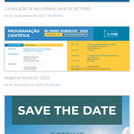
Convocação de Assembléia Geral do BCTRIMS
em 30 de Novembro de 2025 /
Por Bctrims
Regional Nordeste 2025
em 01 de Outubro de 2025 /
Por Bctrims