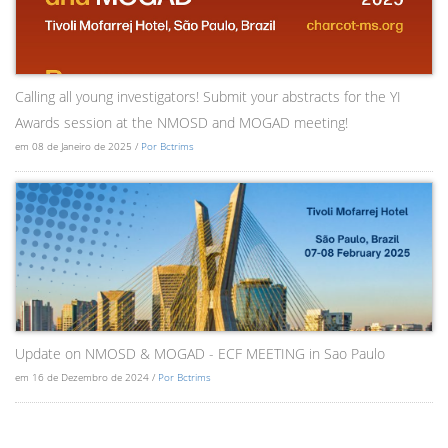
Calling all young investigators! Submit your abstracts for the YI
Awards session at the NMOSD and MOGAD meeting!
em 08 de Janeiro de 2025 /
Por Bctrims
Update on NMOSD & MOGAD - ECF MEETING in Sao Paulo
em 16 de Dezembro de 2024 /
Por Bctrims