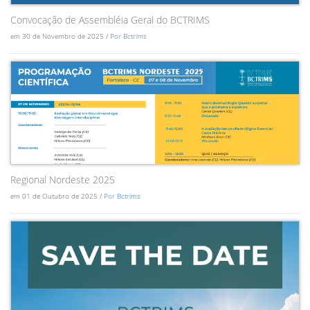
Convocação de Assembléia Geral do BCTRIMS
em 30 de Novembro de 2025 /
Por Bctrims
Regional Nordeste 2025
em 01 de Outubro de 2025 /
Por Bctrims