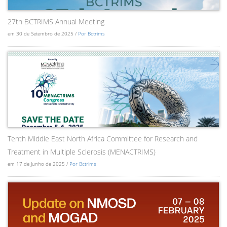
27th BCTRIMS Annual Meeting
em 30 de Setembro de 2025 /
Por Bctrims
Tenth Middle East North Africa Committee for Research and
Treatment in Multiple Sclerosis (MENACTRIMS)
em 17 de Junho de 2025 /
Por Bctrims