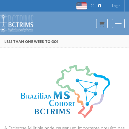
Login
Togg
LESS THAN ONE WEEK TO GO!
A Esclerose Múltipla pode causar um importante prejuízo nas