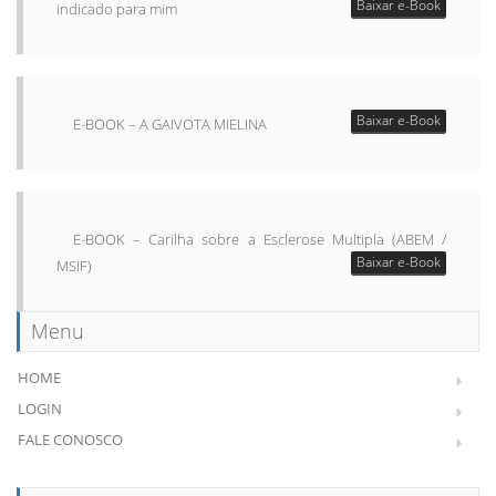
Baixar e-Book
indicado para mim
Baixar e-Book
E-BOOK – A GAIVOTA MIELINA
E-BOOK – Carilha sobre a Esclerose Multipla (ABEM /
Baixar e-Book
MSIF)
Menu
HOME
LOGIN
FALE CONOSCO