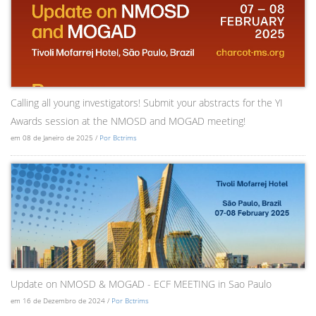
Calling all young investigators! Submit your abstracts for the YI
Awards session at the NMOSD and MOGAD meeting!
em 08 de Janeiro de 2025 /
Por Bctrims
Update on NMOSD & MOGAD - ECF MEETING in Sao Paulo
em 16 de Dezembro de 2024 /
Por Bctrims