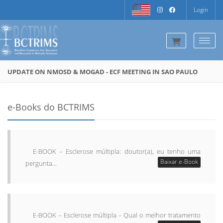
Login
Togg
UPDATE ON NMOSD & MOGAD - ECF MEETING IN SAO PAULO
e-Books do BCTRIMS
E-BOOK – Esclerose múltipla: doutor(a), eu tenho uma
Baixar e-Book
pergunta...
E-BOOK – Esclerose múltipla – Qual o melhor tratamento