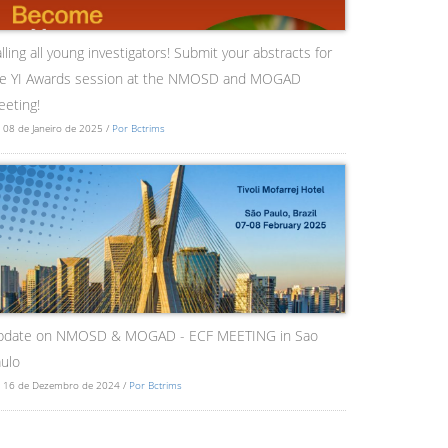
lling all young investigators! Submit your abstracts for
he YI Awards session at the NMOSD and MOGAD
eting!
 08 de Janeiro de 2025 /
Por Bctrims
pdate on NMOSD & MOGAD - ECF MEETING in Sao
ulo
 16 de Dezembro de 2024 /
Por Bctrims