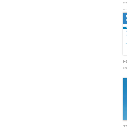
em
Re
em
2