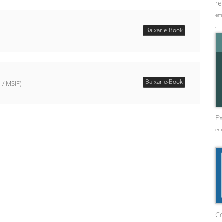
re
em
Baixar e-Book
Baixar e-Book
 / MSIF)
Ex
em
C