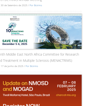
 30 de Setembro de 2025 /
Por Bctrims
nth Middle East North Africa Committee for Research
d Treatment in Multiple Sclerosis (MENACTRIMS)
 17 de Junho de 2025 /
Por Bctrims