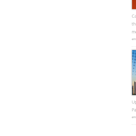
Ca
t
me
em
U
Pa
em