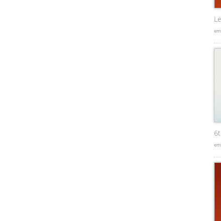
Le
em
6
em