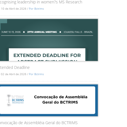
cognising leadership in women?s MS Research
 10 de Abril de 2026 /
Por Bctrims
tended Deadline
 02 de Abril de 2026 /
Por Bctrims
onvocação de Assembléia Geral do BCTRIMS