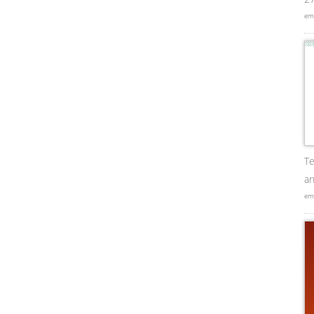
em
Te
an
em