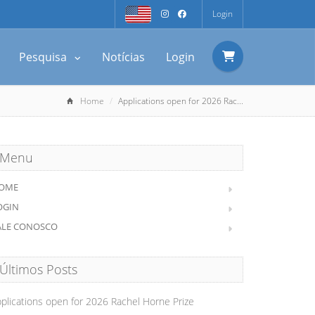
Login
Pesquisa
Notícias
Login
Home
Applications open for 2026 Rac...
Menu
OME
OGIN
ALE CONOSCO
Últimos Posts
plications open for 2026 Rachel Horne Prize