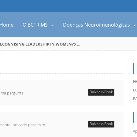
Home
O BCTRIMS
Doenças Neuroimunológicas
ECOGNISING LEADERSHIP IN WOMEN?S ...
H
L
Baixar e-Book
uma pergunta...
F
Baixar e-Book
amento indicado para mim
Ap