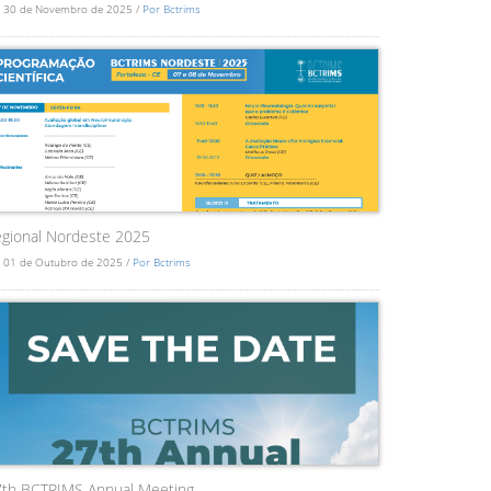
 30 de Novembro de 2025 /
Por Bctrims
gional Nordeste 2025
 01 de Outubro de 2025 /
Por Bctrims
7th BCTRIMS Annual Meeting