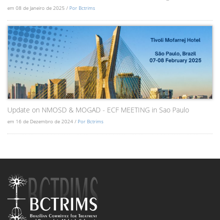
em 08 de Janeiro de 2025 /
Por Bctrims
Update on NMOSD & MOGAD - ECF MEETING in Sao Paulo
em 16 de Dezembro de 2024 /
Por Bctrims