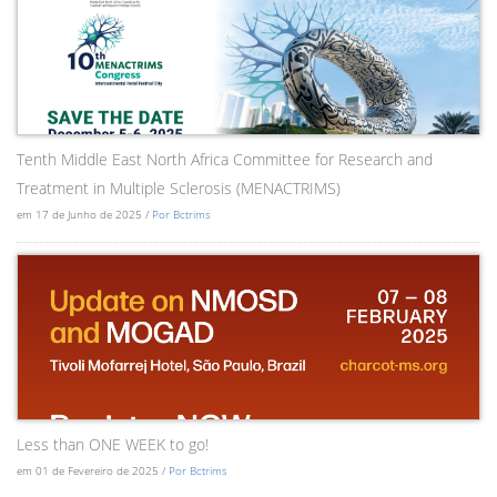
Tenth Middle East North Africa Committee for Research and
Treatment in Multiple Sclerosis (MENACTRIMS)
em 17 de Junho de 2025 /
Por Bctrims
Less than ONE WEEK to go!
em 01 de Fevereiro de 2025 /
Por Bctrims