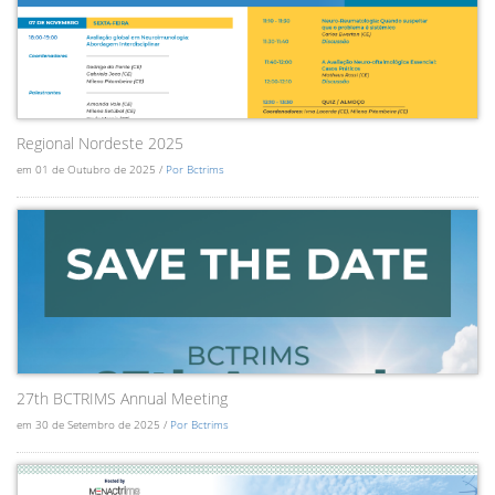
Regional Nordeste 2025
em 01 de Outubro de 2025 /
Por Bctrims
27th BCTRIMS Annual Meeting
em 30 de Setembro de 2025 /
Por Bctrims