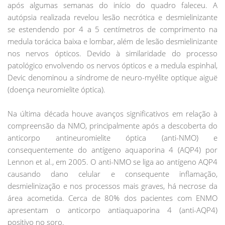
após algumas semanas do início do quadro faleceu. A
autópsia realizada revelou lesão necrótica e desmielinizante
se estendendo por 4 a 5 centímetros de comprimento na
medula torácica baixa e lombar, além de lesão desmielinizante
nos nervos ópticos. Devido à similaridade do processo
patológico envolvendo os nervos ópticos e a medula espinhal,
Devic denominou a síndrome de neuro-myélite optique aiguë
(doença neuromielite óptica).
Na última década houve avanços significativos em relação à
compreensão da NMO, principalmente após a descoberta do
anticorpo antineuromielite óptica (anti-NMO) e
consequentemente do antígeno aquaporina 4 (AQP4) por
Lennon et al., em 2005. O anti-NMO se liga ao antígeno AQP4
causando dano celular e consequente inflamação,
desmielinização e nos processos mais graves, há necrose da
área acometida. Cerca de 80% dos pacientes com ENMO
apresentam o anticorpo antiaquaporina 4 (anti-AQP4)
positivo no soro.