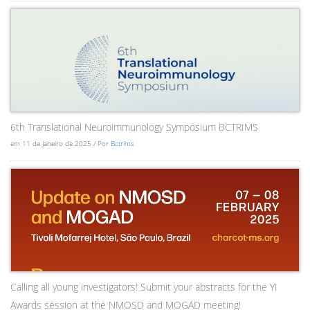
6th Translational Neuroimmunology Symposium BCTRIMS
em 11 de Janeiro de 2025 /
Por Bctrims
Calling all young investigators! Submit your abstracts for the YI
Awards session at the NMOSD and MOGAD meeting!