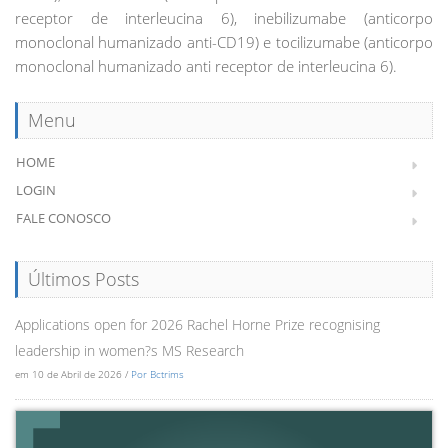
receptor de interleucina 6), inebilizumabe (anticorpo
monoclonal humanizado anti-CD19) e tocilizumabe (anticorpo
monoclonal humanizado anti receptor de interleucina 6).
Menu
HOME
LOGIN
FALE CONOSCO
Últimos Posts
Applications open for 2026 Rachel Horne Prize recognising
leadership in women?s MS Research
em 10 de Abril de 2026 /
Por Bctrims