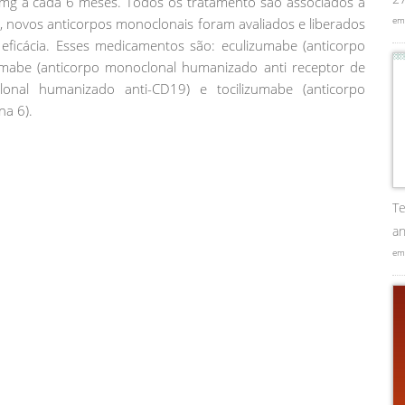
mg a cada 6 meses. Todos os tratamento são associados a
em
e, novos anticorpos monoclonais foram avaliados e liberados
icácia. Esses medicamentos são: eculizumabe (anticorpo
umabe (anticorpo monoclonal humanizado anti receptor de
clonal humanizado anti-CD19) e tocilizumabe (anticorpo
na 6).
Te
an
em