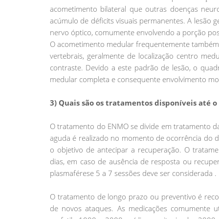
acometimento bilateral que outras doenças neurol
acúmulo de déficits visuais permanentes. A lesão g
nervo óptico, comumente envolvendo a porção post
O acometimento medular frequentemente também é 
vertebrais, geralmente de localização centro med
contraste. Devido a este padrão de lesão, o quad
medular completa e consequente envolvimento motor
3) Quais são os tratamentos disponíveis até
O tratamento do ENMO se divide em tratamento da
aguda é realizado no momento de ocorrência do d
o objetivo de antecipar a recuperação. O tratam
dias, em caso de ausência de resposta ou recupe
plasmaférese 5 a 7 sessões deve ser considerada .
O tratamento de longo prazo ou preventivo é reco
de novos ataques. As medicações comumente util