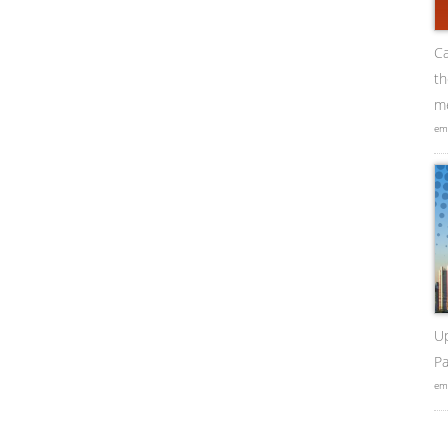
Ca
t
me
em
U
Pa
em