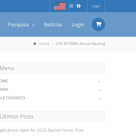
Login
Pesquisa
Notícias
Login
Home
27th BCTRIMS Annual Meeting
Menu
OME
OGIN
ALE CONOSCO
Últimos Posts
plications open for 2026 Rachel Horne Prize