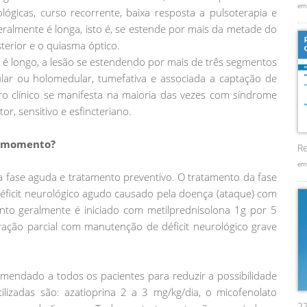
em
ógicas, curso recorrente, baixa resposta a pulsoterapia e
eralmente é longa, isto é, se estende por mais da metade do
erior e o quiasma óptico.
longo, a lesão se estendendo por mais de três segmentos
ular ou holomedular, tumefativa e associada a captação de
ro clínico se manifesta na maioria das vezes com síndrome
, sensitivo e esfincteriano.
 o momento?
Re
em
 fase aguda e tratamento preventivo. O tratamento da fase
éficit neurológico agudo causado pela doença (ataque) com
ento geralmente é iniciado com metilprednisolona 1g por 5
ração parcial com manutenção de déficit neurológico grave
mendado a todos os pacientes para reduzir a possibilidade
izadas são: azatioprina 2 a 3 mg/kg/dia, o micofenolato
2