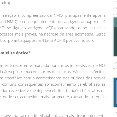
re
ptica).
em
em relação à compreensão da NMO, principalmente após a
 (anti-NMO) e consequentemente do antígeno aquaporina 4
MO se liga ao antígeno AQP4 causando dano celular e
rocessos mais graves, há necrose da área acometida. Cerca
orpo antiaquaporina 4 (anti-AQP4) positivo no soro.
omielite óptica?
Ex
ntes é recorrente, marcada por surtos imprevisíveis de NO,
em
da área postrema com surtos de soluços, náuseas e vômitos
onco encefálico com o acometimento dos núcleos dos nervos
os comuns consequentes ao acometimento cerebral são as
erior reversível e meningoencefalite , também há relatos na
falo pode ser acometido, mais raramente, causando sintomas
C
ave da acuidade visual inicial, mais frequentemente