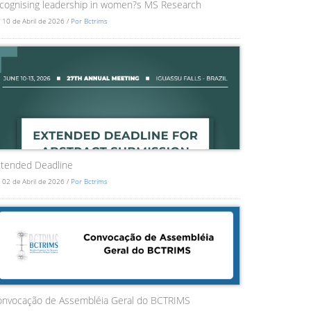
cognising leadership in women?s MS Research
 10 de Abril de 2026 /
Por Bctrims
tended Deadline
 02 de Abril de 2026 /
Por Bctrims
onvocação de Assembléia Geral do BCTRIMS