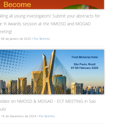
lling all young investigators! Submit your abstracts for
he YI Awards session at the NMOSD and MOGAD
eting!
 08 de Janeiro de 2025 /
Por Bctrims
pdate on NMOSD & MOGAD - ECF MEETING in Sao
ulo
 16 de Dezembro de 2024 /
Por Bctrims