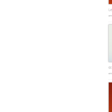
Le
em
6
em