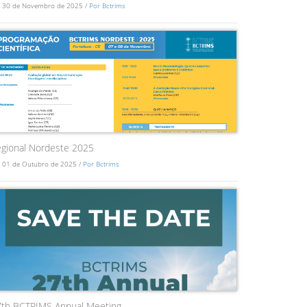
 30 de Novembro de 2025 /
Por Bctrims
gional Nordeste 2025
 01 de Outubro de 2025 /
Por Bctrims
7th BCTRIMS Annual Meeting