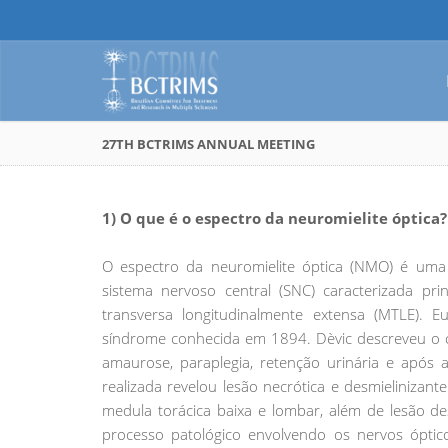
27TH BCTRIMS ANNUAL MEETING
1) O que é o espectro da neuromielite óptica?
O espectro da neuromielite óptica (NMO) é uma 
sistema nervoso central (SNC) caracterizada pri
transversa longitudinalmente extensa (MTLE). 
síndrome conhecida em 1894. Dèvic descreveu o 
amaurose, paraplegia, retenção urinária e após 
realizada revelou lesão necrótica e desmieliniza
medula torácica baixa e lombar, além de lesão de
processo patológico envolvendo os nervos ópti