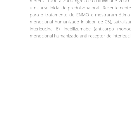
mofetila 1000 a 2000mg/dia e o rituximabe 2000 
um curso inicial de prednisona oral . Recentement
para o tratamento do ENMO e mostraram ótima ef
monoclonal humanizado inibidor de C5), satraliz
interleucina 6), inebilizumabe (anticorpo mono
monoclonal humanizado anti receptor de interleuci