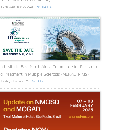
 30 de Setembro de 2025 /
Por Bctrims
nth Middle East North Africa Committee for Research
d Treatment in Multiple Sclerosis (MENACTRIMS)
 17 de Junho de 2025 /
Por Bctrims